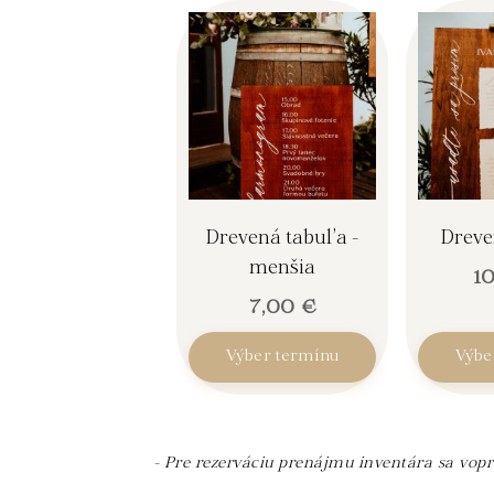
Drevená tabuľa -
Dreve
menšia
1
7,00
€
Výber termínu
Výbe
- Pre rezerváciu prenájmu inventára sa vop