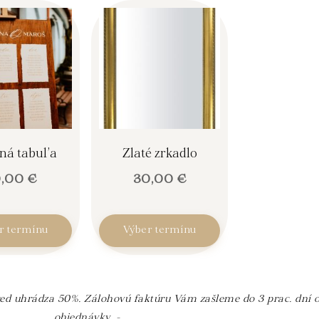
ná tabuľa
Zlaté zrkadlo
0,00
€
30,00
€
r termínu
Výber termínu
red uhrádza 50%. Zálohovú faktúru Vám zašleme do 3 prac. dní o
objednávky. -