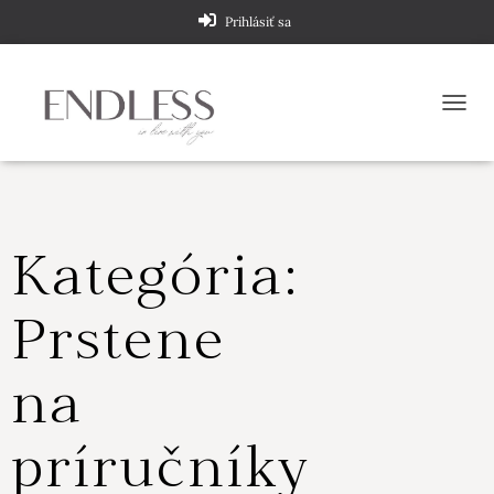
Prihlásiť sa
TOGG
Kategória:
Prstene
na
príručníky