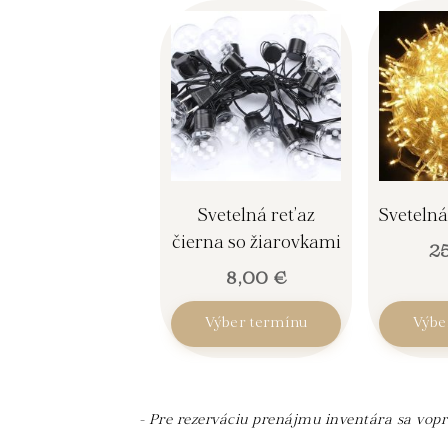
Svetelná reťaz
Svetelná
čierna so žiarovkami
2
8,00
€
Výber termínu
Výbe
- Pre rezerváciu prenájmu inventára sa vop