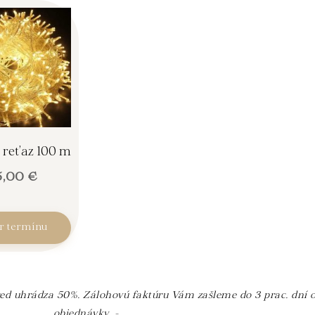
 reťaz 100 m
5,00
€
r termínu
red uhrádza 50%. Zálohovú faktúru Vám zašleme do 3 prac. dní o
objednávky. -