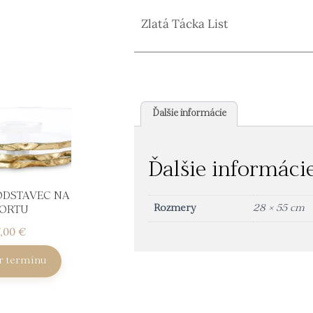
Zlatá Tácka List
Ďalšie informácie
Ďalšie informáci
ODSTAVEC NA
Rozmery
28 × 55 cm
ORTU
7,00
€
r termínu