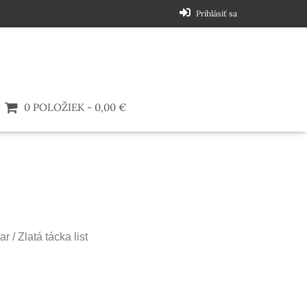
Prihlásiť sa
0 POLOŽIEK
0,00 €
ar
/ Zlatá tácka list