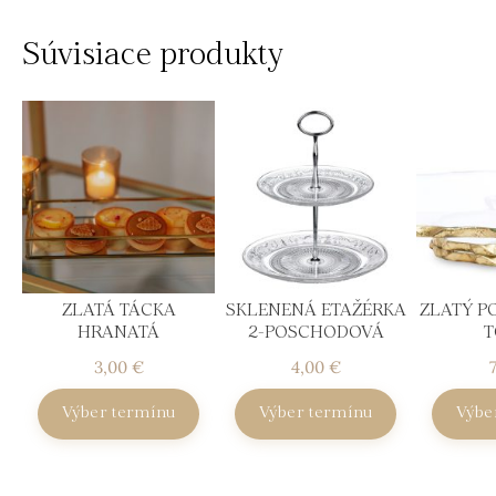
Súvisiace produkty
ZLATÁ TÁCKA
SKLENENÁ ETAŽÉRKA
ZLATÝ P
HRANATÁ
2-POSCHODOVÁ
T
3,00
€
4,00
€
Výber termínu
Výber termínu
Výbe