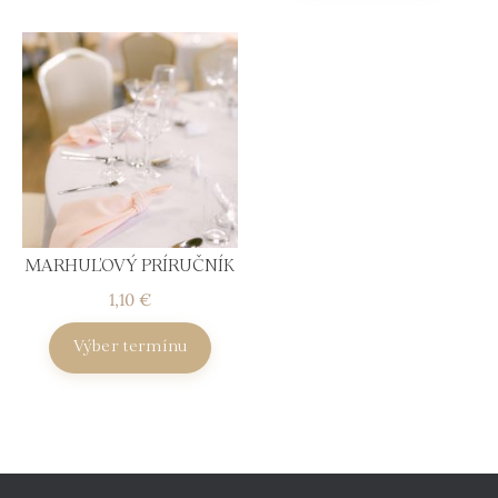
MARHUĽOVÝ PRÍRUČNÍK
1,10
€
Výber termínu